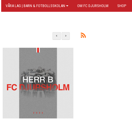
VÅRA LAG | BARN & FOTBOLLSSKOLAN
OM FC DJURSHOLM
SHOP
<
>