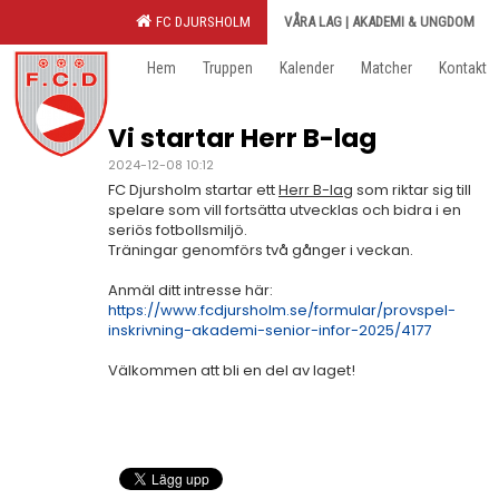
FC DJURSHOLM
VÅRA LAG | AKADEMI & UNGDOM
Hem
Truppen
Kalender
Matcher
Kontakt
Vi startar Herr B-lag
2024-12-08 10:12
FC Djursholm startar ett
Herr B-lag
som riktar sig till
spelare som vill fortsätta utvecklas och bidra i en
seriös fotbollsmiljö.
Träningar genomförs två gånger i veckan.
Anmäl ditt intresse här:
https://www.fcdjursholm.se/formular/provspel-
inskrivning-akademi-senior-infor-2025/4177
Välkommen att bli en del av laget!